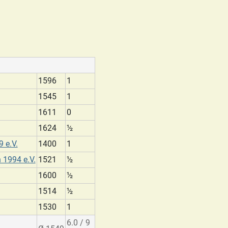
1596
1
1545
1
1611
0
1624
½
 e.V.
1400
1
 1994 e.V.
1521
½
1600
½
1514
½
1530
1
6.0 / 9