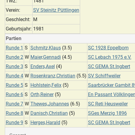
TWZ:
1481
Verein:
SV Steinitz Püttlingen
Geschlecht:
M
Geburtsjahr:
1981
Partien
Runde 1
S
Schmitz,Klaus
(3.5)
SC 1928 Eppelborn
Runde 2
W
Maier,Gennadi
(4.5)
SC Lebach 1975 e.V.
Runde 3
S
Enders,Axel
(4)
SC GEMA St.Ingbert
Runde 4
W
Rosenkranz,Christian
(5.5)
SV Schiffweiler
Runde 5
S
Hohlstein,Felix
(5)
Saarbrücker Gambit 89
Runde 6
S
Orth,Reiner
(5)
En Passant Völklingen
Runde 7
W
Thewes,Johannes
(6.5)
SC Reti Heusweiler
Runde 8
W
Danisch,Christian
(5)
SGes Merzig 1896
Runde 9
S
Herges,Harald
(5)
SC GEMA St.Ingbert