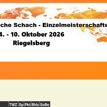
TWZ
Sp
Pkt
Bhlz
SoBe