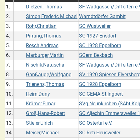
1.
Dietzen,Thomas
SF Wadgassen/Differten e.
2.
Simon,Frederic Michael
Warndtdörfer Gambit
3.
Rohr,Christian
SC Wustweiler
4.
Pirrung,Thomas
SG 1927 Ensdorf
5.
Resch,Andreas
SC 1928 Eppelborn
6.
Marburger,Martin
SGem Bexbach
7.
Nischik,Natascha
SF Wadgassen/Differten e.
8.
Ganßauge,Wolfgang
SV 1920 Spiesen-Elversberg
9.
Trienens,Thomas
SC 1928 Eppelborn
10.
Heim,Dany
SC GEMA St.Ingbert
11.
Krämer,Elmar
SVg Neunkirchen (SAbt Kol
12.
Groß,Hans-Robert
SC Aljechin Emmersweiler 
13.
Stieler,Ulrich
SC Ostertal e.V.
14.
Meiser,Michael
SC Reti Heusweiler