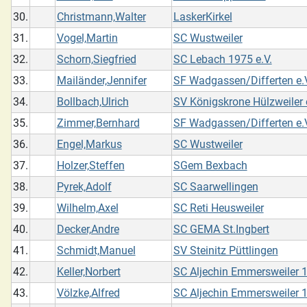
30.
Christmann,Walter
LaskerKirkel
31.
Vogel,Martin
SC Wustweiler
32.
Schorn,Siegfried
SC Lebach 1975 e.V.
33.
Mailänder,Jennifer
SF Wadgassen/Differten e.
34.
Bollbach,Ulrich
SV Königskrone Hülzweiler e
35.
Zimmer,Bernhard
SF Wadgassen/Differten e.
36.
Engel,Markus
SC Wustweiler
37.
Holzer,Steffen
SGem Bexbach
38.
Pyrek,Adolf
SC Saarwellingen
39.
Wilhelm,Axel
SC Reti Heusweiler
40.
Decker,Andre
SC GEMA St.Ingbert
41.
Schmidt,Manuel
SV Steinitz Püttlingen
42.
Keller,Norbert
SC Aljechin Emmersweiler 
43.
Völzke,Alfred
SC Aljechin Emmersweiler 