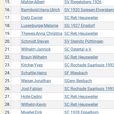
15.
Mahler,Albert
SV Riegelsberg 1926
16.
Barmbold,Hans-Ulrich
SV 1920 Spiesen-Elversberg
17.
Dietz,Daniel
SC Reti Heusweiler
18.
Luxenburger,Melanie
SG 1927 Ensdorf
19.
Thewes,Anna Christina
SC Reti Heusweiler
20.
Schmidt,Steven
SV Steinitz Püttlingen
21.
Wilhelm,Jannick
SC Ostertal e.V.
22.
Braun,Wilhelm
SC Reti Heusweiler
23.
Kircher,Yves
SC Rochade Saarlouis 1993 
24.
Schattle,Heinz
SF Wiesbach
25.
Weiser,Jonathan
SGem Bexbach
26.
Jost,Fabian
SC Rochade Saarlouis 1993 
27.
Holle,Cedric
SC Reti Heusweiler
28.
Wilhelm,Kevin
SC Reti Heusweiler
29.
Mueller,Dirk
SC 1928 Eppelborn