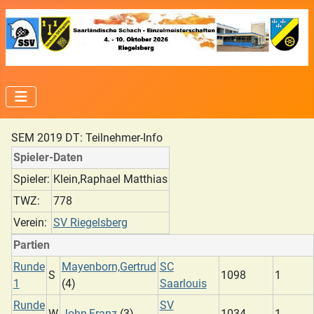
SEM 2019 DT: Teilnehmer-Info
Spieler-Daten
Spieler:
Klein,Raphael Matthias
TWZ:
778
Verein:
SV Riegelsberg
Partien
Runde
Mayenborn,Gertrud
SC
S
1098
1
1
(4)
Saarlouis
Runde
SV
W
John,Franz
(3)
1034
1