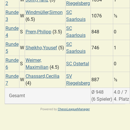
2
Riegelsberg
Runde
Windmüller,Simon
SC
W
1076
½
3
(6.5)
Saarlouis
Runde
SC
S
Prem,Philipp
(3.5)
848
0
4
Saarlouis
Runde
SC
W
Sheikho,Yousef
(5)
746
1
5
Saarlouis
Runde
Weimer,
S
SC Ostertal
0
6
Maximilian
(4.5)
Runde
Chassard,Cecilia
SV
W
887
½
7
(4)
Riegelsberg
Ø 948
4.0 / 7
Gesamt
(6 Spieler)
4. Platz
Powered by
ChessLeagueManager